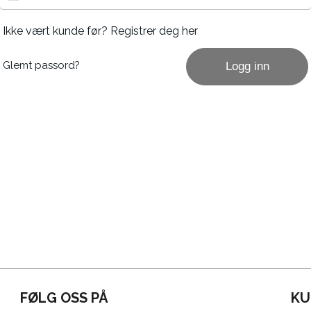
Ikke vært kunde før?
Registrer deg her
Glemt passord?
Logg inn
FØLG OSS PÅ
KU